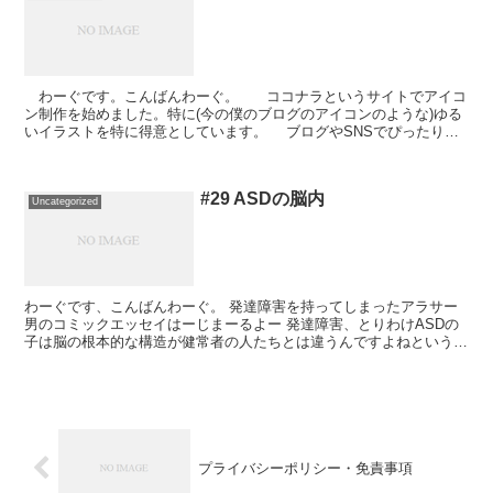
わーぐです。こんばんわーぐ。 ココナラというサイトでアイコ
ン制作を始めました。特に(今の僕のブログのアイコンのような)ゆる
いイラストを特に得意としています。 ブログやSNSでぴったり
の、皆さんが納得できるイラストを描きます。ぜひ僕...
#29 ASDの脳内
Uncategorized
わーぐです、こんばんわーぐ。 発達障害を持ってしまったアラサー
男のコミックエッセイはーじまーるよー 発達障害、とりわけASDの
子は脳の根本的な構造が健常者の人たちとは違うんですよねという話
です。 例えるなら「先生も含むクラス全...
プライバシーポリシー・免責事項