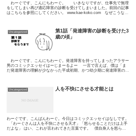
わーぐです、こんにちわーぐ。 いきなりですが、仕事先で無理
をしてしまい再び適応障害の診断を受けてしまいました。前回の記事
はこちらを参照にしてください。 www.kae-koko.com なぜこうなっ
たのか ・基本的に毎日2時間残...
第1話「発達障害の診断を受けた3
Uncategorized
歳の頃」
わーぐです、こんにちわーぐ。発達障害を持ってしまったアラサー
男のコミックエッセイはーじまーるよー 一言で言えば、僕は「ま
だ発達障害の理解が少なかった平成初期、かつ幼少期に発達障害の診
断を貰った人間」です。そして、僕はこの...
人を不快にさせる才能とは
Uncategorized
わーぐです、こんばんわーぐ。今日はコミックエッセイはなしです。
「わーぐさんは人を不快にさせる天才」「怒らせることだけは上手
だよな」 はい、これが言われてきた言葉です。 僕自身人を怒らせ
てしまうことは重々承知してはいるのですが、いわ...