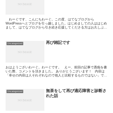
わーぐです、こんにちわーぐ。この度、はてなブログから
WordPressへとブログを引っ越しました。はじめましての人ははじめ
まして、はてなブログから引き続き応援してくださる方はお久しぶり
です。 僕は幼少期の頃より発達障害(当時は広...
再び雑記です
Uncategorized
おはようございわーぐ。わーぐです。 えー、前回の記事で愚痴を書
いた際、コメントを頂きました。 ありがとうございます！ 内容は
「幸せの内容は人それぞれなので他人と比較するものではない」でし
た。全くもってそのとおりです。比較すればするほ...
無茶をして再び適応障害と診断さ
Uncategorized
れた話