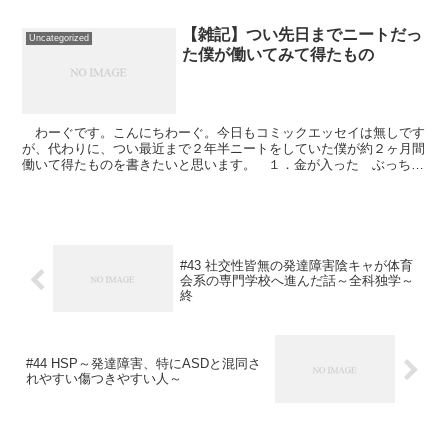
【雑記】つい先日までニートだっ
Uncategorized
た僕が働いてみて得たもの
わーぐです。こんにちわーぐ。今日もコミックエッセイは無しです
が、代わりに、つい最近まで２年半ニートをしていた僕が約２ヶ月間
働いて得たものを書きたいと思います。 １．金が入った ぶっちゃ
け、働く理由はこれ一択です。これがなければ働きませ...
#43 社交性皆無の発達障害陰キャが体育
会系の専門学校へ進んだ話～全科独学～
終
#44 HSP～発達障害、特にASDと混同さ
れやすい傷つきやすい人～