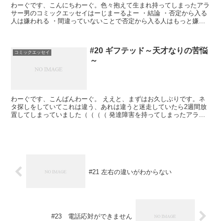
わーぐです、こんにちわーぐ。色々抱えて生まれ持ってしまったアラ
サー男のコミックエッセイはーじまーるよー ・結論 ・否定から入る
人は嫌われる ・間違っていないことで否定から入る人はもっと嫌わ
れる ・否定から入る人の...
#20 ギフテッド～天才なりの苦悩
コミックエッセイ
～
わーぐです、こんばんわーぐ。 ええと、まずはお久しぶりです。ネ
タ探しをしていてこれは違う、あれは違うと迷走していたら2週間放
置してしまっていました（（（（ 発達障害を持ってしまったアラサ
ー男のコミックエッセイはーじまーるよー 今回...
#21 左右の違いがわからない
#23 電話応対ができません