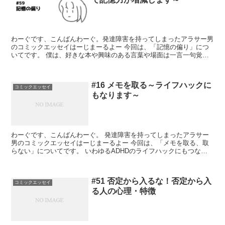
わーぐです、こんばんわーぐ。発達障害を持ってしまったアラサー男
のコミックエッセイはーじまーるよー 今回は、「記憶の偏り」につ
いてです。 僕は、好きな本や興味のある言葉や場面は一言一句覚え
ていることが多いですが、興味や関心が示...
#16 メモを取る～ライフハックに
コミックエッセイ
もなります～
わーぐです、こんばんわーぐ。 発達障害を持ってしまったアラサー
男のコミックエッセイはーじまーるよー 今回は、「メモを取る、取
らない」についてです。 いわゆるADHDのライフハックにもつなが
ると思います。 メモの魅力 忘れ物やうっか...
#51 否定から入るな！否定から入
コミックエッセイ
る人の心理・特徴